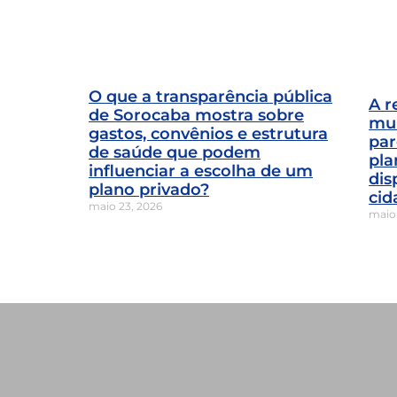
O que a transparência pública
A r
de Sorocaba mostra sobre
mun
gastos, convênios e estrutura
par
de saúde que podem
pla
influenciar a escolha de um
dis
plano privado?
cid
maio 23, 2026
maio