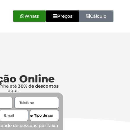
Whats
Preços
Cálculo
ção Online
anhe até
30% de descontos
aqui..
idade de pessoas por faixa