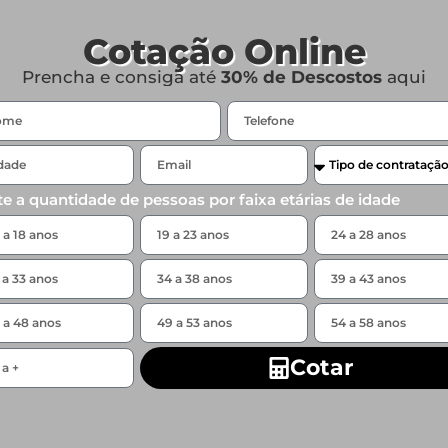
Cotação Online
Prencha e consiga até
30% de Descostos
aqui
te a quantidade de pessoas por faixa etárias de idade
Cotar