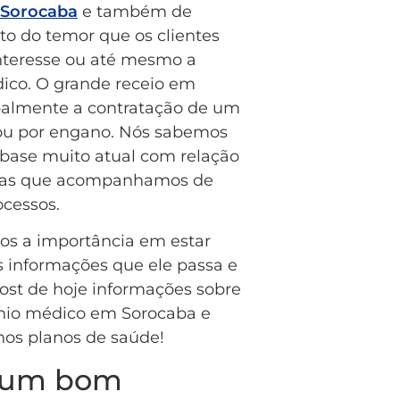
 Sorocaba
e também de
ito do temor que os clientes
interesse ou até mesmo a
ico. O grande receio em
ipalmente a contratação de um
 ou por engano. Nós sabemos
base muito atual com relação
ícias que acompanhamos de
ocessos.
os a importância em estar
s informações que ele passa e
 post de hoje informações sobre
ênio médico em Sorocaba e
os planos de saúde!
r um bom