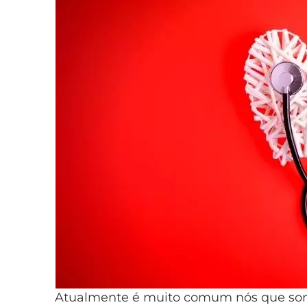
Atualmente é muito comum nós que so