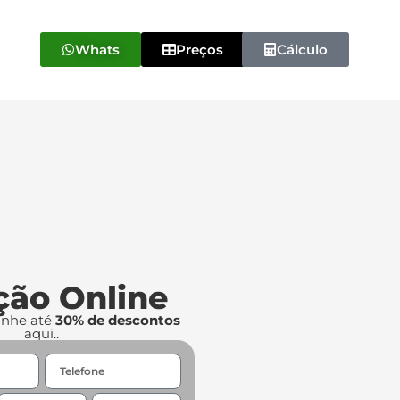
Whats
Preços
Cálculo
ção Online
anhe até
30% de descontos
aqui..