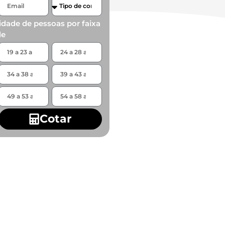
idade de pessoas por faixa
de
Cotar