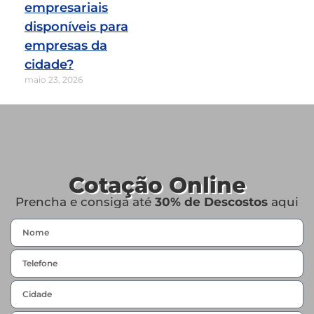
empresariais
disponíveis para
empresas da
cidade?
maio 23, 2026
Cotação Online
Prencha e consiga até
30% de Descostos
aqui