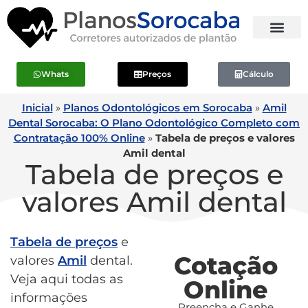
Whats
Preços
Cálculo
Inicial
»
Planos Odontológicos em Sorocaba
»
Amil
Dental Sorocaba: O Plano Odontológico Completo com
Contratação 100% Online
»
Tabela de preços e valores
Amil dental
Tabela de preços e
valores Amil dental
Tabela de preços
e
Cotação
valores
Amil
dental.
Veja aqui todas as
Online
informações
Preencha e Ganhe