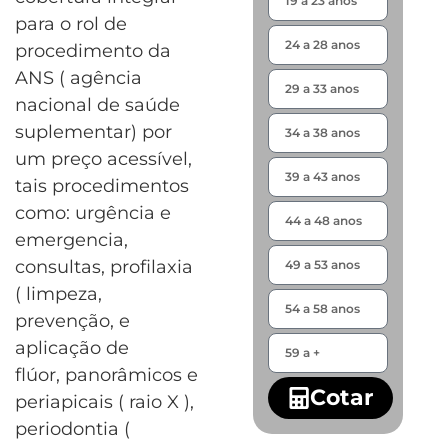
para o rol de
procedimento da
ANS ( agência
nacional de saúde
suplementar) por
um preço acessível,
tais procedimentos
como: urgência e
emergencia,
consultas, profilaxia
( limpeza,
prevenção, e
aplicação de
flúor, panorâmicos e
Cotar
periapicais ( raio X ),
periodontia (