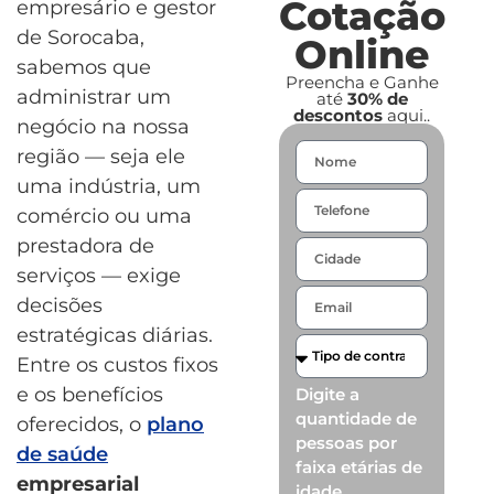
Cotação
empresário e gestor
de Sorocaba,
Online
sabemos que
Preencha e Ganhe
administrar um
até
30% de
descontos
aqui..
negócio na nossa
região — seja ele
uma indústria, um
comércio ou uma
prestadora de
serviços — exige
decisões
estratégicas diárias.
Entre os custos fixos
e os benefícios
Digite a
quantidade de
oferecidos, o
plano
pessoas por
de saúde
faixa etárias de
empresarial
idade