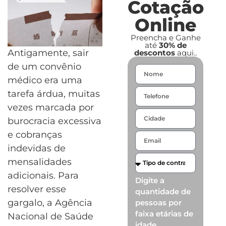
Cotação
Online
Preencha e Ganhe
até
30% de
Antigamente, sair
descontos
aqui..
de um convênio
médico era uma
tarefa árdua, muitas
vezes marcada por
burocracia excessiva
e cobranças
indevidas de
mensalidades
adicionais. Para
Digite a
resolver esse
quantidade de
gargalo, a Agência
pessoas por
faixa etárias de
Nacional de Saúde
idade