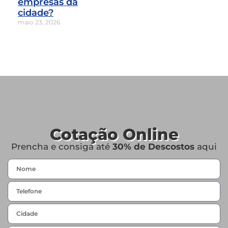
empresas da
cidade?
maio 23, 2026
Cotação Online
Prencha e consiga até
30% de Descostos
aqui