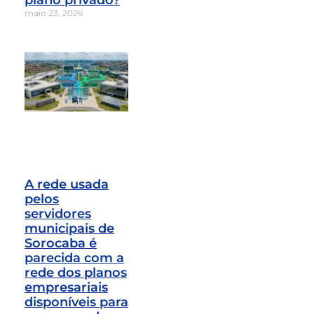
plano privado?
maio 23, 2026
A rede usada
pelos
servidores
municipais de
Sorocaba é
parecida com a
rede dos planos
empresariais
disponíveis para