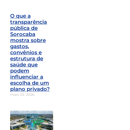
O que a
transparência
pública de
Sorocaba
mostra sobre
gastos,
convênios e
estrutura de
saúde que
podem
influenciar a
escolha de um
plano privado?
maio 23, 2026