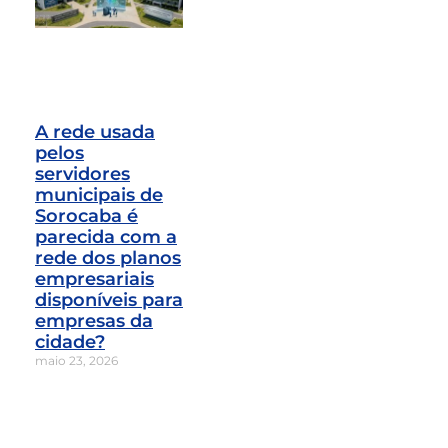
A rede usada
pelos
servidores
municipais de
Sorocaba é
parecida com a
rede dos planos
empresariais
disponíveis para
empresas da
cidade?
maio 23, 2026