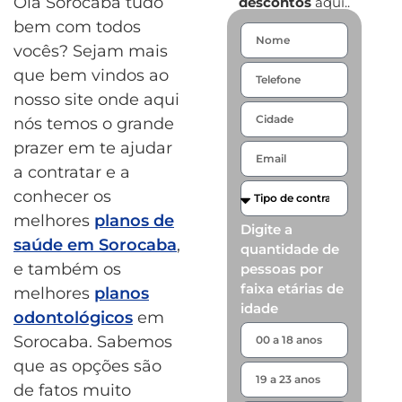
Olá Sorocaba tudo
descontos
aqui..
bem com todos
vocês? Sejam mais
que bem vindos ao
nosso site onde aqui
nós temos o grande
prazer em te ajudar
a contratar e a
conhecer os
melhores
planos de
Digite a
saúde em Sorocaba
,
quantidade de
e também os
pessoas por
faixa etárias de
melhores
planos
idade
odontológicos
em
Sorocaba. Sabemos
que as opções são
de fatos muito