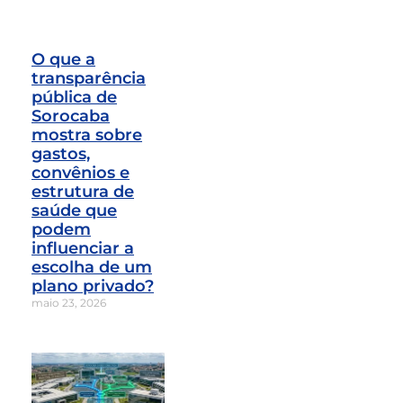
O que a
transparência
pública de
Sorocaba
mostra sobre
gastos,
convênios e
estrutura de
saúde que
podem
influenciar a
escolha de um
plano privado?
maio 23, 2026