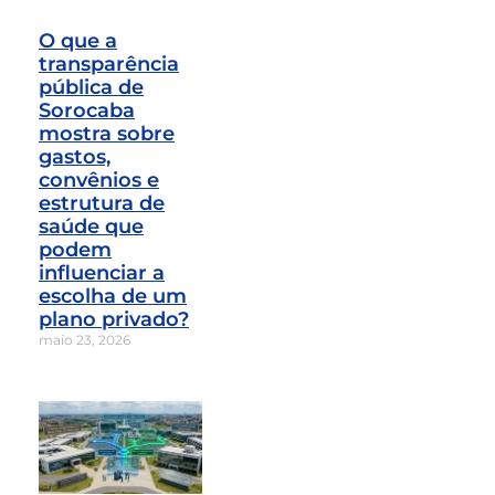
O que a
transparência
pública de
Sorocaba
mostra sobre
gastos,
convênios e
estrutura de
saúde que
podem
influenciar a
escolha de um
plano privado?
maio 23, 2026