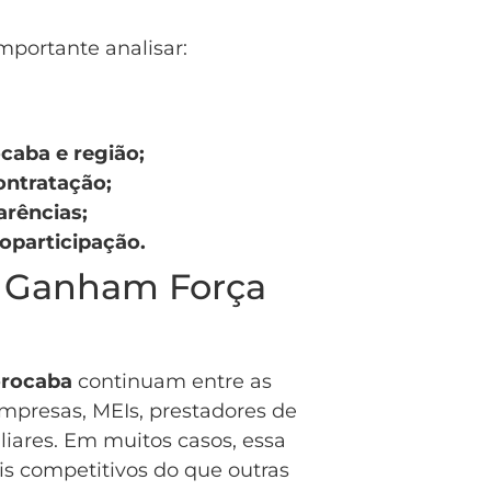
importante analisar:
caba e região;
ontratação;
arências;
oparticipação.
s Ganham Força
orocaba
continuam entre as
presas, MEIs, prestadores de
iliares. Em muitos casos, essa
s competitivos do que outras