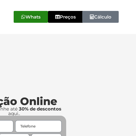
Whats
Preços
Cálculo
ção Online
anhe até
30% de descontos
aqui..