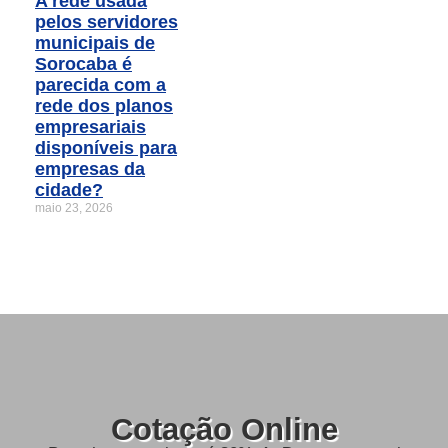
A rede usada
pelos servidores
municipais de
Sorocaba é
parecida com a
rede dos planos
empresariais
disponíveis para
empresas da
cidade?
maio 23, 2026
Cotação Online