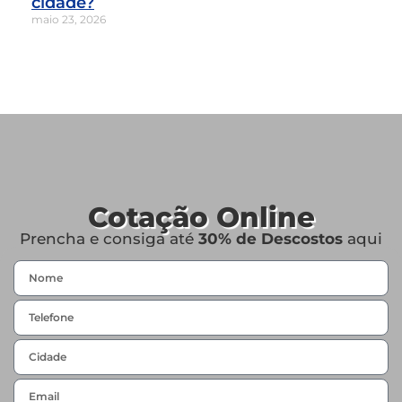
cidade?
maio 23, 2026
Cotação Online
Prencha e consiga até
30% de Descostos
aqui