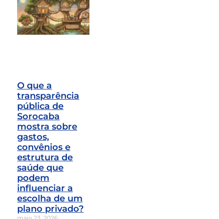
O que a
transparência
pública de
Sorocaba
mostra sobre
gastos,
convênios e
estrutura de
saúde que
podem
influenciar a
escolha de um
plano privado?
maio 23, 2026