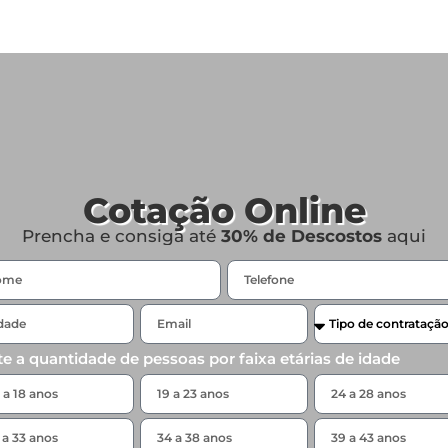
Cotação Online
Prencha e consiga até
30% de Descostos
aqui
te a quantidade de pessoas por faixa etárias de idade