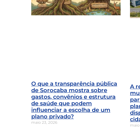
O que a transparência pública
A r
de Sorocaba mostra sobre
mun
gastos, convênios e estrutura
par
de saúde que podem
pla
influenciar a escolha de um
dis
plano privado?
cid
maio 23, 2026
maio