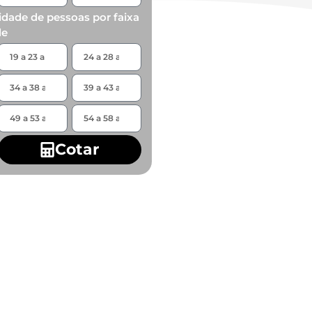
idade de pessoas por faixa
de
Cotar