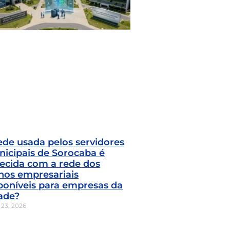
ede usada pelos servidores
icipais de Sorocaba é
ecida com a rede dos
nos empresariais
poníveis para empresas da
ade?
 23, 2026