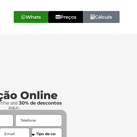
Whats
Preços
Cálculo
ção Online
anhe até
30% de descontos
aqui..