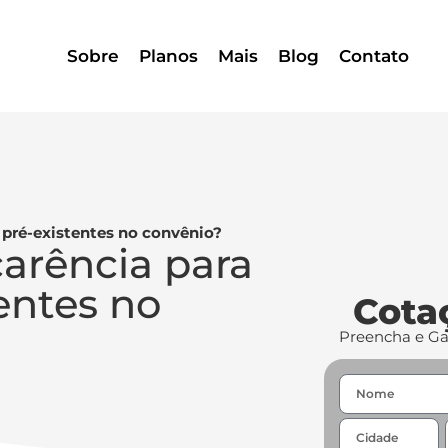
Sobre
Planos
Mais
Blog
Contato
s pré-existentes no convênio?
carência para
entes no
Cota
Preencha e G