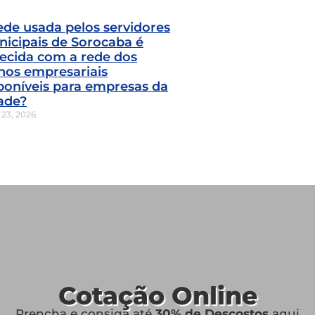
ede usada pelos servidores
icipais de Sorocaba é
ecida com a rede dos
nos empresariais
poníveis para empresas da
ade?
 23, 2026
Cotação Online
Prencha e consiga até
30% de Descostos
aqui