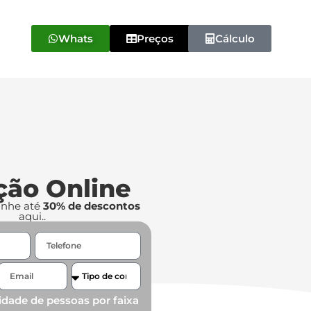
Whats
Preços
Cálculo
ção Online
anhe até
30% de descontos
aqui..
idade de pessoas por faixa