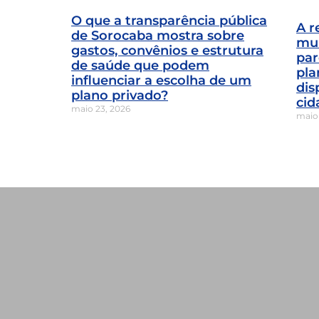
O que a transparência pública
A r
de Sorocaba mostra sobre
mun
gastos, convênios e estrutura
par
de saúde que podem
pla
influenciar a escolha de um
dis
plano privado?
cid
maio 23, 2026
maio