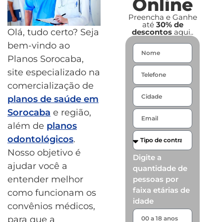
Online
Preencha e Ganhe
até
30% de
Olá, tudo certo? Seja
descontos
aqui..
bem-vindo ao
Planos Sorocaba,
site especializado na
comercialização de
planos de saúde em
Sorocaba
e região,
além de
planos
odontológicos
.
Nosso objetivo é
Digite a
ajudar você a
quantidade de
entender melhor
pessoas por
faixa etárias de
como funcionam os
idade
convênios médicos,
para que a