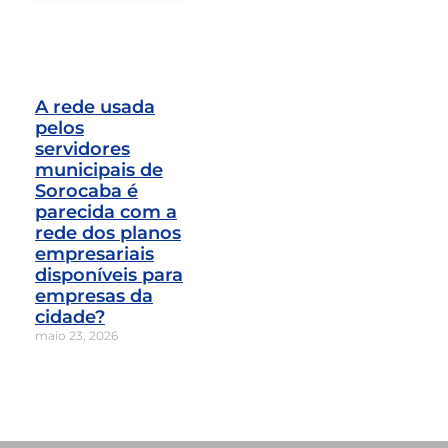
A rede usada
pelos
servidores
municipais de
Sorocaba é
parecida com a
rede dos planos
empresariais
disponíveis para
empresas da
cidade?
maio 23, 2026