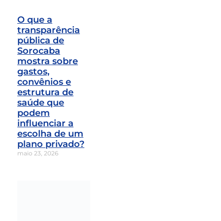
O que a
transparência
pública de
Sorocaba
mostra sobre
gastos,
convênios e
estrutura de
saúde que
podem
influenciar a
escolha de um
plano privado?
maio 23, 2026