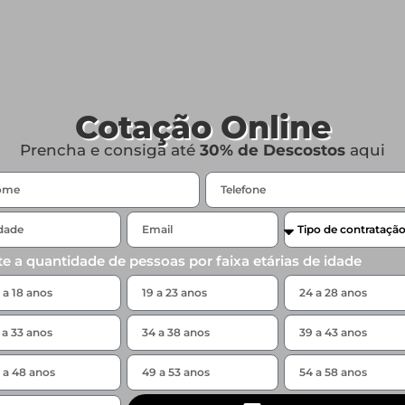
Cotação Online
Prencha e consiga até
30% de Descostos
aqui
te a quantidade de pessoas por faixa etárias de idade