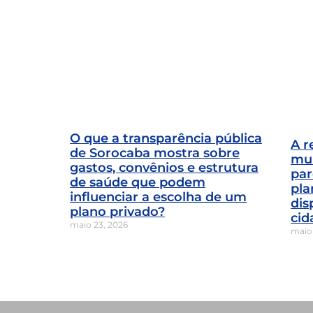
O que a transparência pública
A r
de Sorocaba mostra sobre
mun
gastos, convênios e estrutura
par
de saúde que podem
pla
influenciar a escolha de um
dis
plano privado?
cid
maio 23, 2026
maio