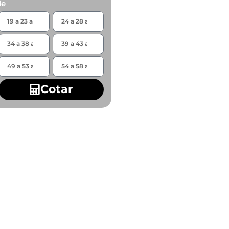
de
Cotar