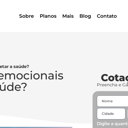
Sobre
Planos
Mais
Blog
Contato
tar a saúde?
emocionais
Cota
aúde?
Preencha e G
Digite a quant