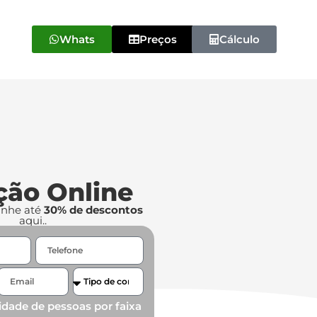
Whats
Preços
Cálculo
ção Online
anhe até
30% de descontos
aqui..
idade de pessoas por faixa