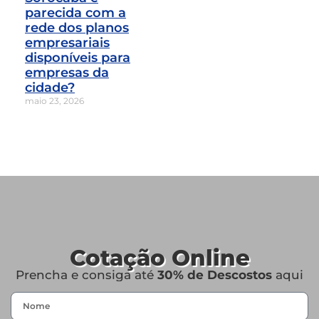
parecida com a
rede dos planos
empresariais
disponíveis para
empresas da
cidade?
maio 23, 2026
Cotação Online
Prencha e consiga até
30% de Descostos
aqui