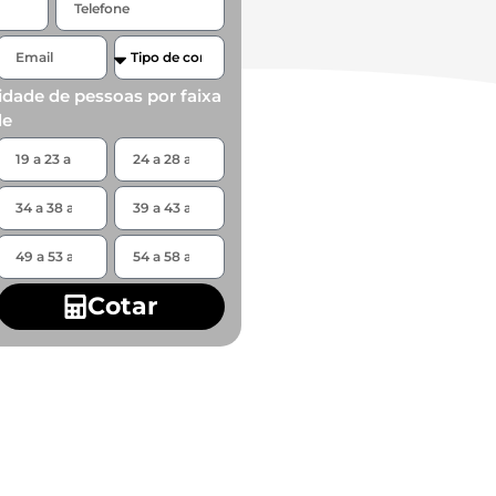
idade de pessoas por faixa
de
Cotar