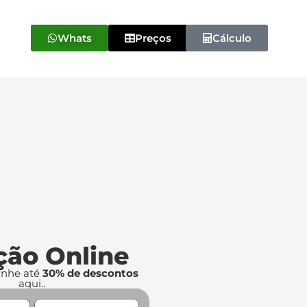
Whats
Preços
Cálculo
ção Online
anhe até
30% de descontos
aqui..