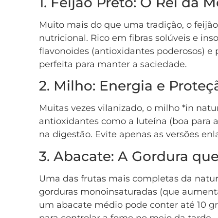
1. Feijão Preto: O Rei da M
Muito mais do que uma tradição, o feijã
nutricional. Rico em fibras solúveis e in
flavonoides (antioxidantes poderosos) e 
perfeita para manter a saciedade.
2. Milho: Energia e Proteç
Muitas vezes vilanizado, o milho *in natu
antioxidantes como a luteína (boa para a 
na digestão. Evite apenas as versões en
3. Abacate: A Gordura qu
Uma das frutas mais completas da natur
gorduras monoinsaturadas (que aument
um abacate médio pode conter até 10 gra
para controlar a fome no meio da tarde.