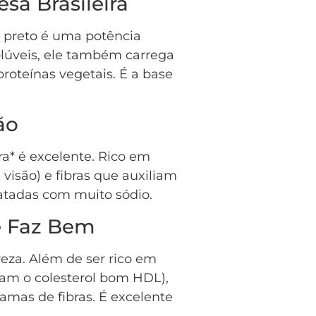
esa Brasileira
o preto é uma potência
solúveis, ele também carrega
proteínas vegetais. É a base
ão
ra* é excelente. Rico em
visão) e fibras que auxiliam
latadas com muito sódio.
e Faz Bem
eza. Além de ser rico em
am o colesterol bom HDL),
mas de fibras. É excelente