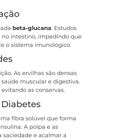
ração
amada
beta-glucana
. Estudos
l no intestino, impedindo que
ece o sistema imunológico.
des
ção. As ervilhas são densas
a saúde muscular e digestiva.
 evitando as conservas.
 Diabetes
uma fibra solúvel que forma
sulina. A polpa e as
 saciedade e acalmar a