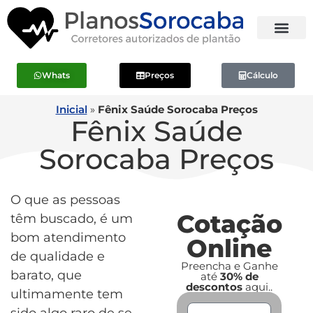
Whats
Preços
Cálculo
Inicial
»
Fênix Saúde Sorocaba Preços
Fênix Saúde
Sorocaba Preços
O que as pessoas
Cotação
têm buscado, é um
bom atendimento
Online
de qualidade e
Preencha e Ganhe
barato, que
até
30% de
descontos
aqui..
ultimamente tem
sido algo raro de se