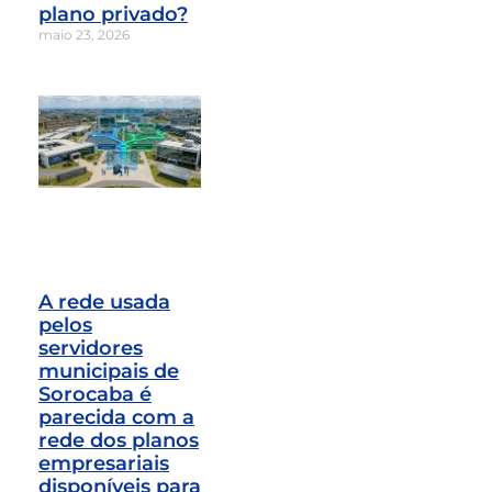
plano privado?
maio 23, 2026
A rede usada
pelos
servidores
municipais de
Sorocaba é
parecida com a
rede dos planos
empresariais
disponíveis para