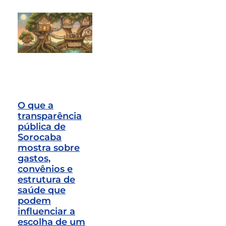
O que a
transparência
pública de
Sorocaba
mostra sobre
gastos,
convênios e
estrutura de
saúde que
podem
influenciar a
escolha de um